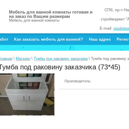
СПб, пр-т На
Мебель для ванной комнаты готовая и
на заказ по Вашим размерам
строймаркет "
Мебель для ванной комнаты
E-mail:
oooloto
абот
Как заказать мебель для ванной?
Наш адрес
Регис
Главная
\
Магазин
\
Тумбы под раковину заказчика
\ Тумба под раковину з
Тумба под раковину заказчика (73*45)
Производитель: