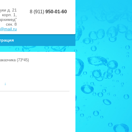
уки д. 21
8 (911)
950-01-60
корп. 1,
Архимед"
сек. 8
s@mail.ru
трация
аказчика (73*45)
-